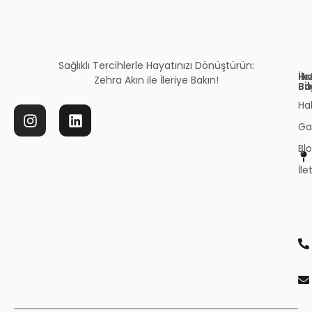
Sağlıklı Tercihlerle Hayatınızı Dönüştürün:
İl
Hız
Zehra Akın ile İleriye Bakın!
Bil
Ba
Ha
Gal
Bl
İle